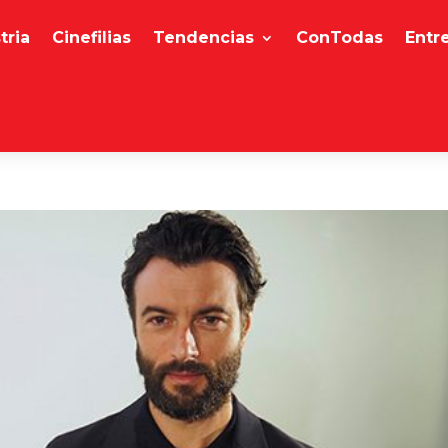
tria
Cinefilias
Tendencias
ConTodas
Entr