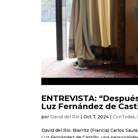
ENTREVISTA: “Después d
Luz Fernández de Casti
por
David del Río
|
Oct 7, 2024
|
ConTodas
,
David del Río. Biarritz (Francia) Carlos Saura
Luz Fernández de Castillo, una personalidad 