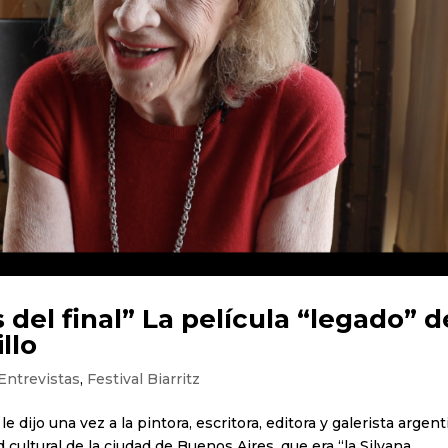
el final” La película “legado” d
llo
Entrevistas
,
Festival Biarritz
 le dijo una vez a la pintora, escritora, editora y galerista argen
cultural de la ciudad de Buenos Aires, que era “la Silvana