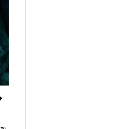
e
rmo