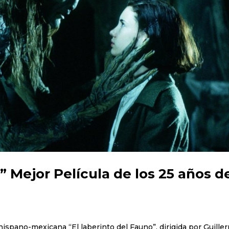
” Mejor Película de los 25 años d
 hispano-mexicana “El laberinto del Fauno”, dirigida por Guille