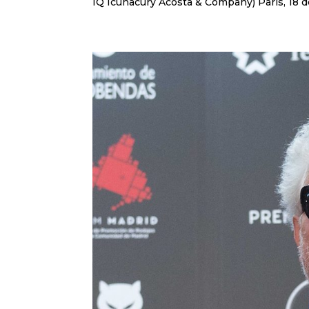
IQ Icunacury Acosta & Company) París, 18 d