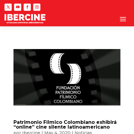
Patrimonio Fílmico Colombiano exhibirá
“online” cine silente latinoamericano
por
Ibercine
|
May 4, 2020
|
Noticias