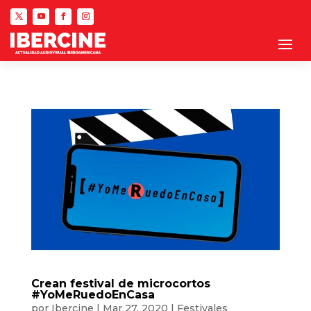
Crean festival de microcortos
#YoMeRuedoEnCasa
por
Ibercine
|
Mar 27, 2020
|
Festivales