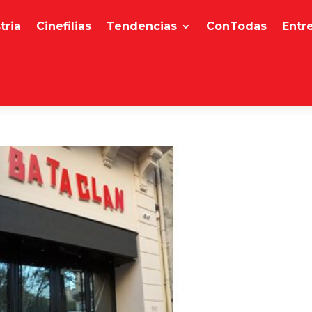
tria
Cinefilias
Tendencias
ConTodas
Entr