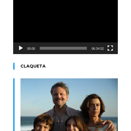
de
vídeo
00:00
06:34:52
CLAQUETA