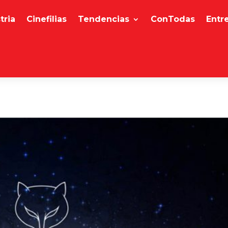
tria
Cinefilias
Tendencias
ConTodas
Entr