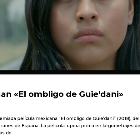
an «El ombligo de Guie’dani»
remiada película mexicana “El ombligo de Guie’dani” (2018), del
s cines de España. La película, ópera prima en largometrajes d
s de...