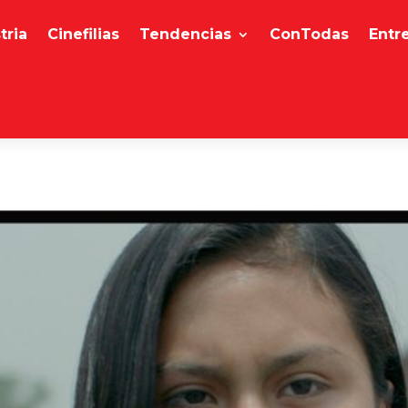
tria
Cinefilias
Tendencias
ConTodas
Entr