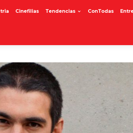
tria
Cinefilias
Tendencias
ConTodas
Entr