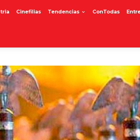
tria
Cinefilias
Tendencias
ConTodas
Entr