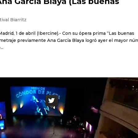
na García Blaya (Las buenas
ival Biarritz
Madrid, 1 de abril (Ibercine).- Con su ópera prima “Las buenas
ometraje previamente Ana García Blaya logró ayer el mayor nú
..