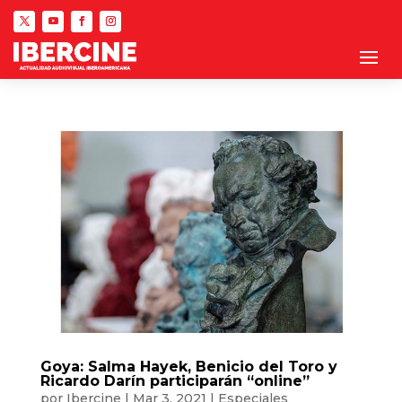
Goya: Salma Hayek, Benicio del Toro y
Ricardo Darín participarán “online”
por
Ibercine
|
Mar 3, 2021
|
Especiales