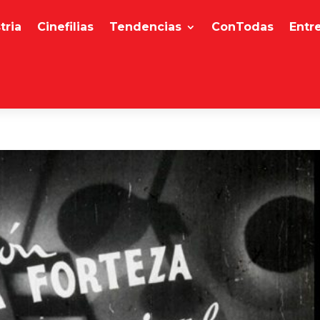
tria
Cinefilias
Tendencias
ConTodas
Entr