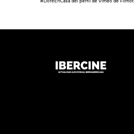
#DoréEnCasa del perfil de Vimeo de Filmote