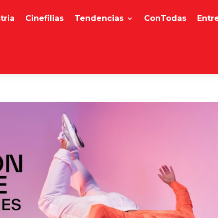
tria
Cinefilias
Tendencias
ConTodas
Entr