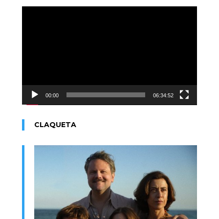
Reproductor
de
vídeo
00:00
06:34:52
CLAQUETA