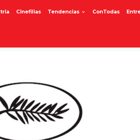
tria
Cinefilias
Tendencias
ConTodas
Entr