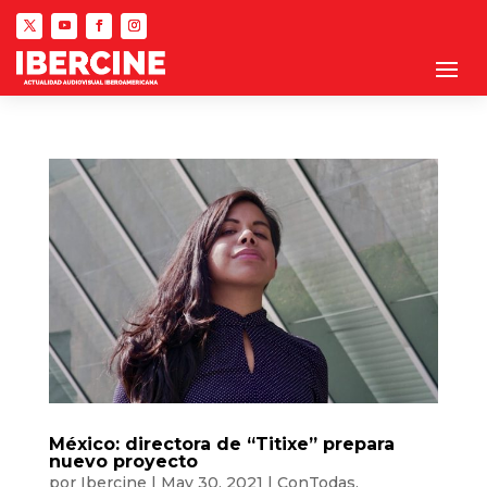
México: directora de “Titixe” prepara
nuevo proyecto
por
Ibercine
|
May 30, 2021
|
ConTodas
,