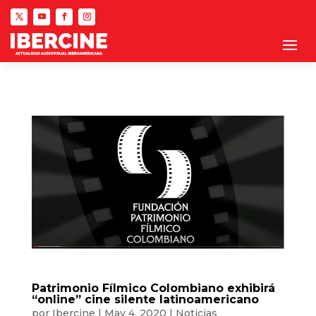
Patrimonio Fílmico Colombiano exhibirá
“online” cine silente latinoamericano
por
Ibercine
|
May 4, 2020
|
Noticias