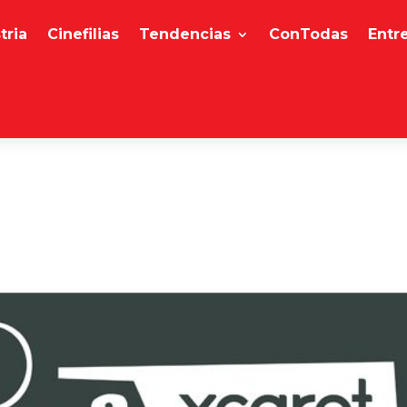
tria
Cinefilias
Tendencias
ConTodas
Entr