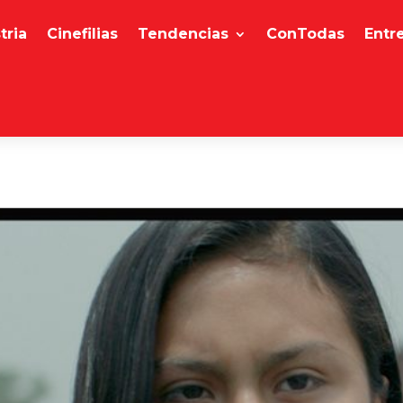
tria
Cinefilias
Tendencias
ConTodas
Entr