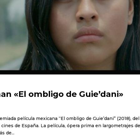
an «El ombligo de Guie’dani»
remiada película mexicana “El ombligo de Guie’dani” (2018), del
s cines de España. La película, ópera prima en largometrajes d
s de...