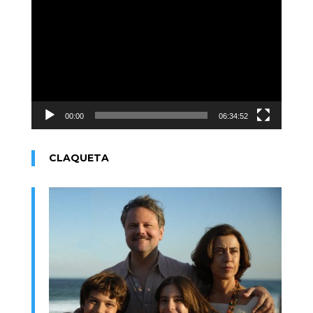
de
vídeo
00:00
06:34:52
CLAQUETA