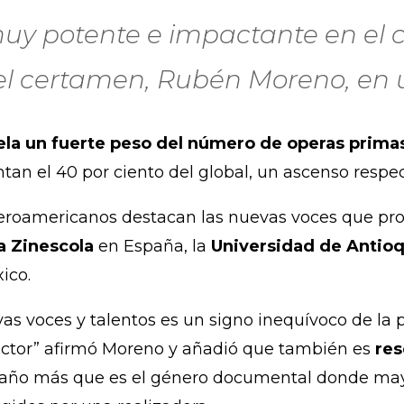
uy potente e impactante en el c
 del certamen, Rubén Moreno, e
ela un fuerte peso del número de operas primas
tan el 40 por ciento del global, un ascenso respe
beroamericanos destacan las nuevas voces que pr
a Zinescola
en España, la
Universidad de Antioq
ico.
vas voces y talentos es un signo inequívoco de la
ector” afirmó Moreno y añadió que también es
res
 año más que es el género documental donde mayo