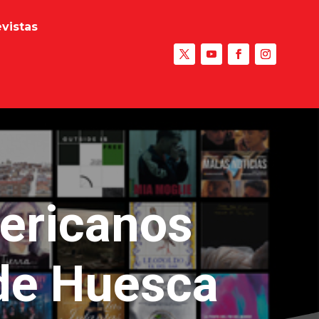
evistas
mericanos
 de Huesca