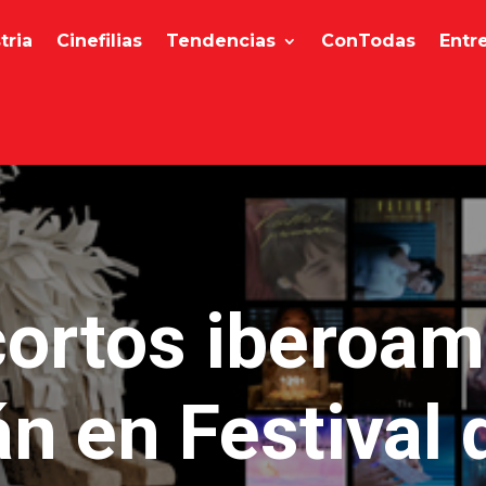
tria
Cinefilias
Tendencias
ConTodas
Entr
cortos iberoa
n en Festival