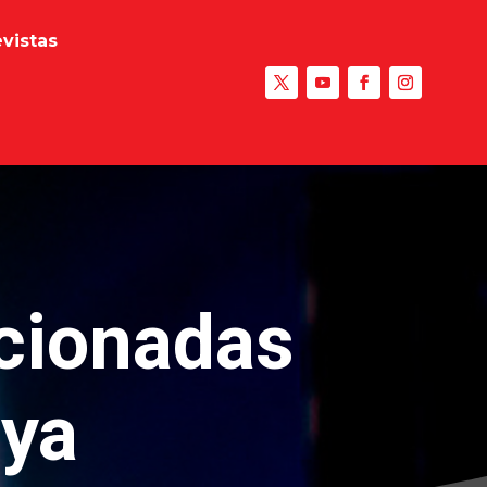
evistas
ccionadas
oya