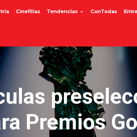
tria
Cinefilias
Tendencias
ConTodas
Entr
culas presele
ra Premios G