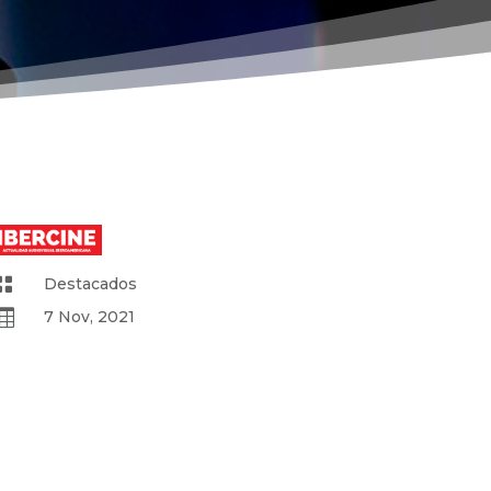

Destacados

7 Nov, 2021