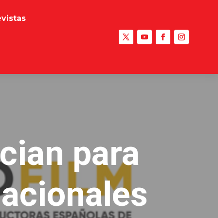
evistas
cian para
nacionales