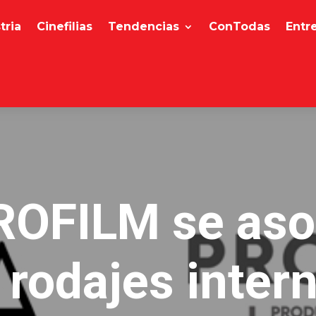
tria
Cinefilias
Tendencias
ConTodas
Entr
ROFILM se aso
rodajes inter