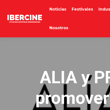
Noticias
Festivales
Indus
Nosotros
ALIA y P
promover 