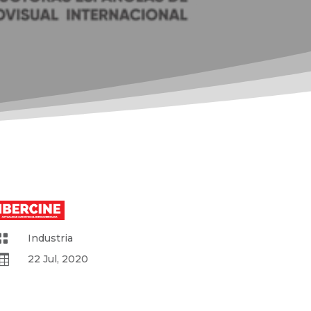

Industria

22 Jul, 2020