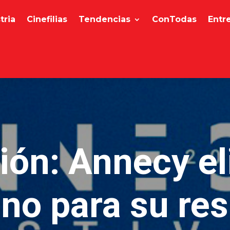
tria
Cinefilias
Tendencias
ConTodas
Entr
ón: Annecy el
no para su res