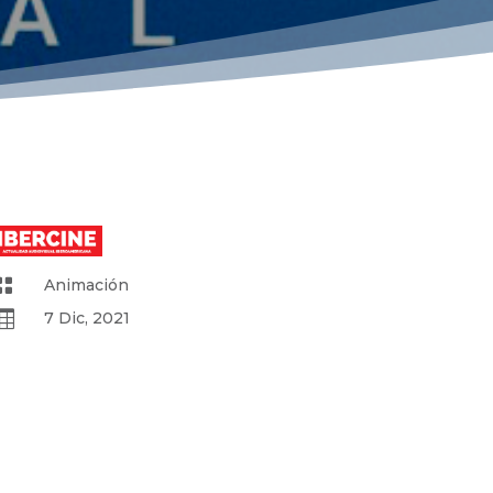

Animación

7 Dic, 2021