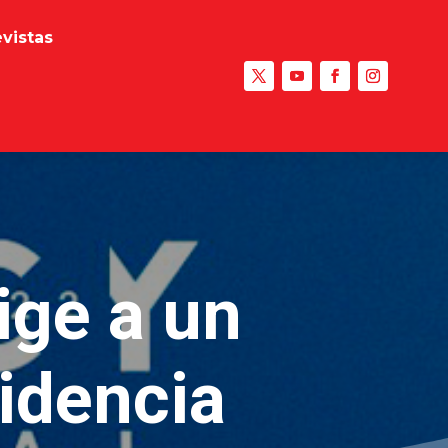
evistas
ige a un
idencia