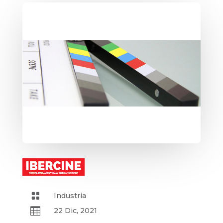

Industria

22 Dic, 2021