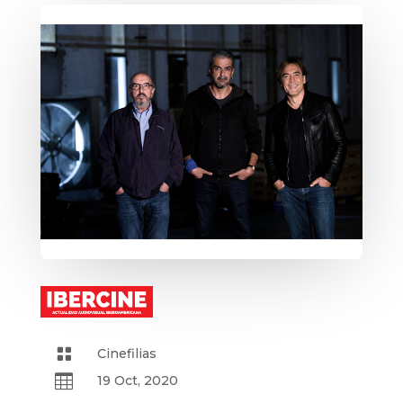

Cinefilias

19 Oct, 2020