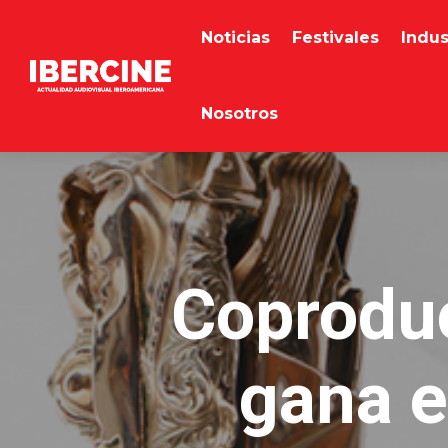
Noticias
Festivales
Indus
Nosotros
Coproduc
gana e