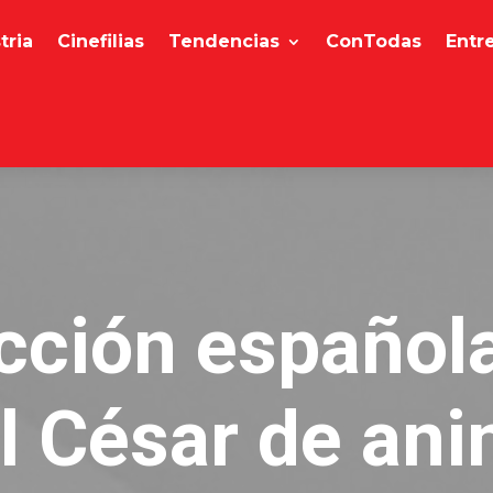
tria
Cinefilias
Tendencias
ConTodas
Entr
ción español
l César de an