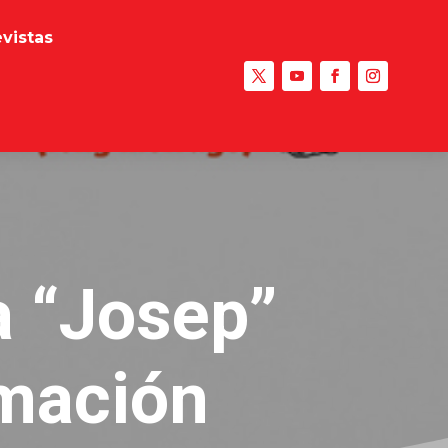
evistas
a “Josep”
imación