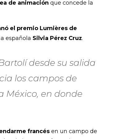
pea de animación
que concede la
ganó el premio Lumières de
 la española
Silvia Pérez Cruz
.
Bartolí desde su salida
acia los campos de
 a México, en donde
 gendarme francés
en un campo de