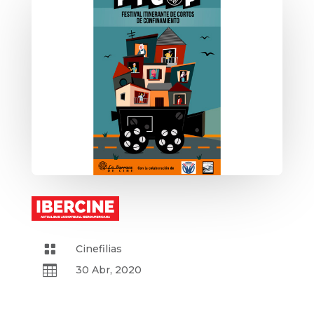

Cinefilias

30 Abr, 2020