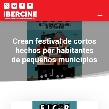
Crean festival de cortos
hechos por habitantes
de pequeños municipios