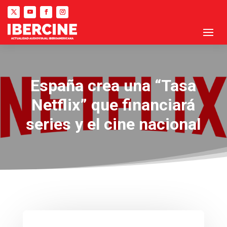
España crea una “Tasa
Netflix” que financiará
series y el cine nacional