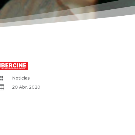

Noticias

20 Abr, 2020