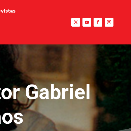
evistas
tor Gabriel
ños