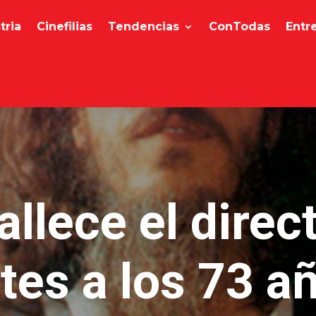
tria
Cinefilias
Tendencias
ConTodas
Entr
llece el direc
tes a los 73 a