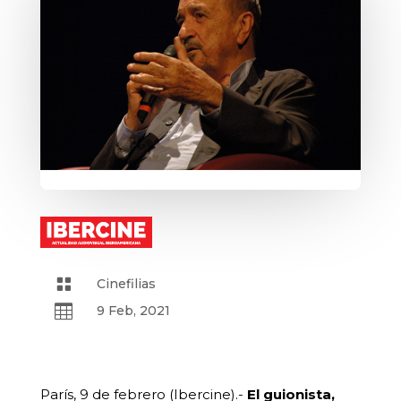

Cinefilias

9 Feb, 2021
París, 9 de febrero (Ibercine).-
El guionista,