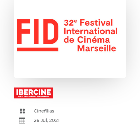

Cinefilias

26 Jul, 2021