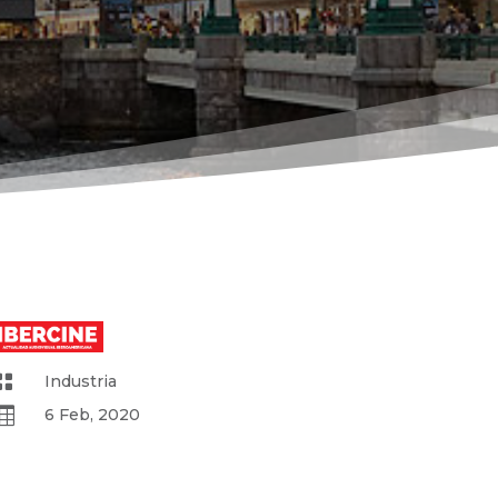

Industria

6 Feb, 2020