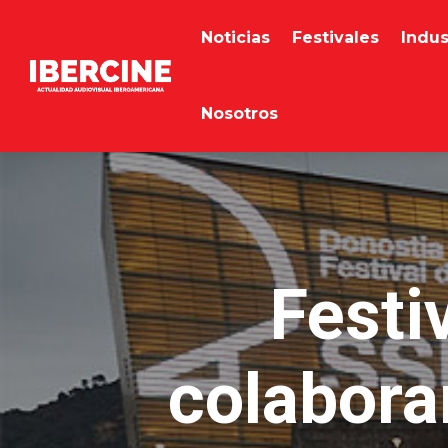
Noticias
Festivales
Indus
Nosotros
Festi
colabora