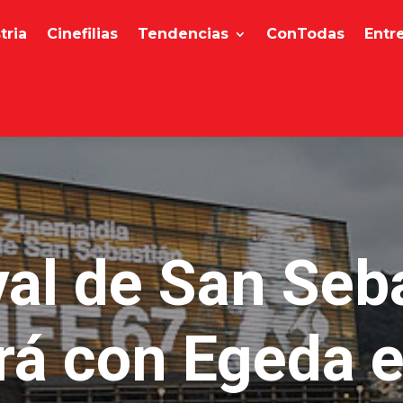
tria
Cinefilias
Tendencias
ConTodas
Entr
val de San Seb
rá con Egeda e