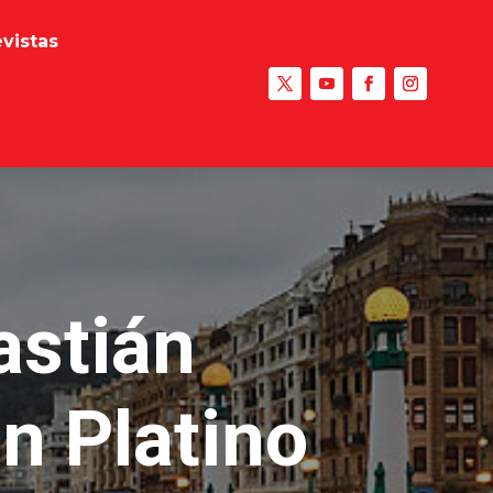
evistas
astián
n Platino