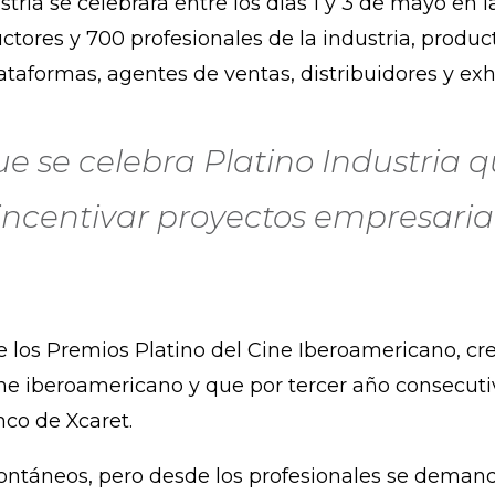
tria se celebrará entre los días 1 y 3 de mayo en 
ores y 700 profesionales de la industria, producto
lataformas, agentes de ventas, distribuidores y ex
e se celebra Platino Industria q
incentivar proyectos empresarial
de los Premios Platino del Cine Iberoamericano, 
ne iberoamericano y que por tercer año consecuti
hco de Xcaret
.
pontáneos, pero desde los profesionales se dema