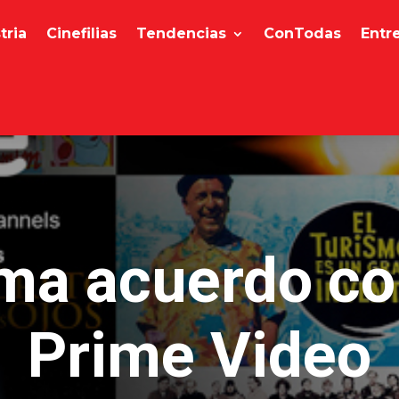
tria
Cinefilias
Tendencias
ConTodas
Entr
irma acuerdo 
Prime Video