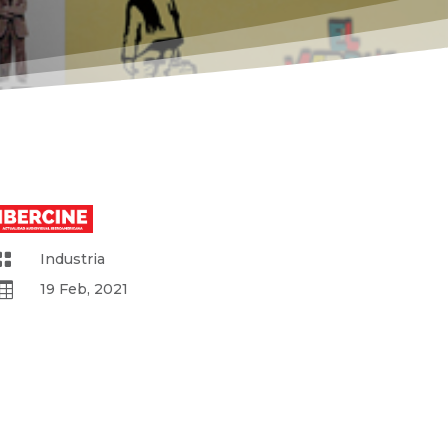

Industria

19 Feb, 2021