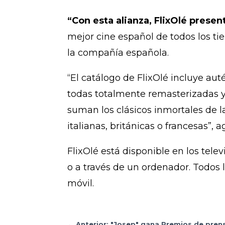
“Con esta alianza, FlixOlé prese
mejor cine español de todos los t
la compañía española.
“El catálogo de FlixOlé incluye au
todas totalmente remasterizadas y 
suman los clásicos inmortales de l
italianas, británicas o francesas”, a
FlixOlé está disponible en los tele
o a través de un ordenador. Todos 
móvil.
←
Anterior: "Josep" gana Premios de prens