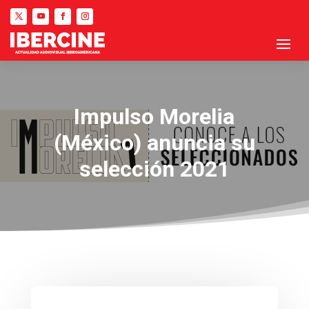
Impulso Morelia
(México) anuncia su
selección 2021