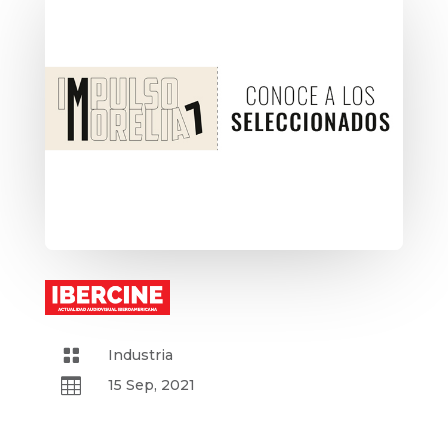

Industria

15 Sep, 2021