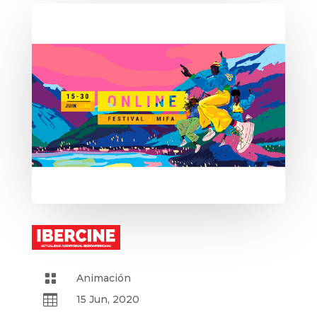

Animación

15 Jun, 2020