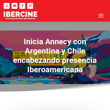
Inicia Annecy con
Argentina y Chile
encabezando presencia
Iberoamericana