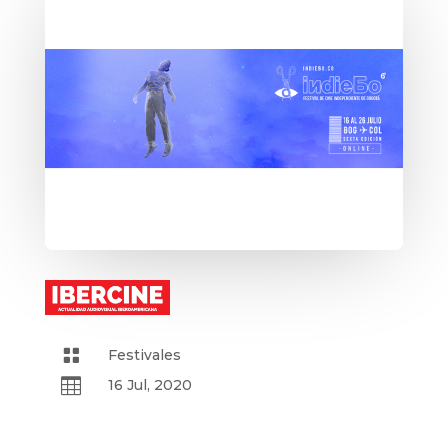

Festivales

16 Jul, 2020