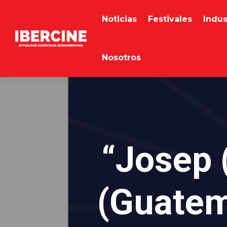
Noticias
Festivales
Indus
Nosotros
“Josep 
(Guatem