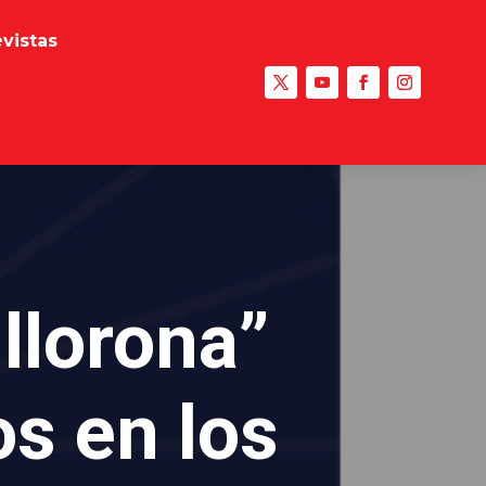
evistas
llorona”
s en los