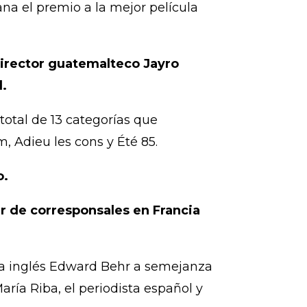
na el premio a la mejor película
 director guatemalteco Jayro
l.
otal de 13 categorías que
m, Adieu les cons y Été 85.
o.
r de corresponsales en Francia
sta inglés Edward Behr a semejanza
ría Riba, el periodista español y