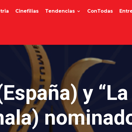
tria
Cinefilias
Tendencias
ConTodas
Entr
(España) y “La 
ala) nominado