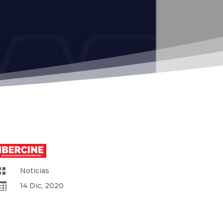

Noticias

14 Dic, 2020