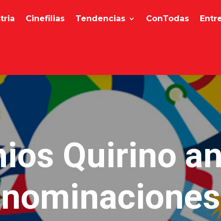
tria
Cinefilias
Tendencias
ConTodas
Entr
ios Quirino a
nominaciones