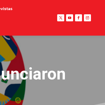
evistas
nunciaron