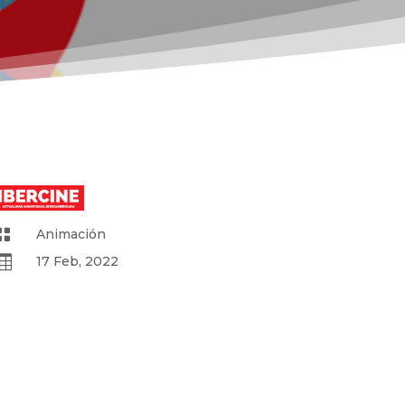

Animación

17 Feb, 2022