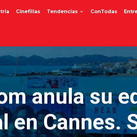
tria
Cinefilias
Tendencias
ConTodas
Entr
om anula su ed
al en Cannes. 