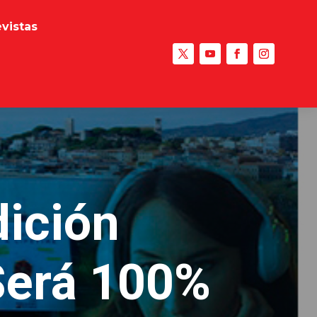
evistas
ición
Será 100%