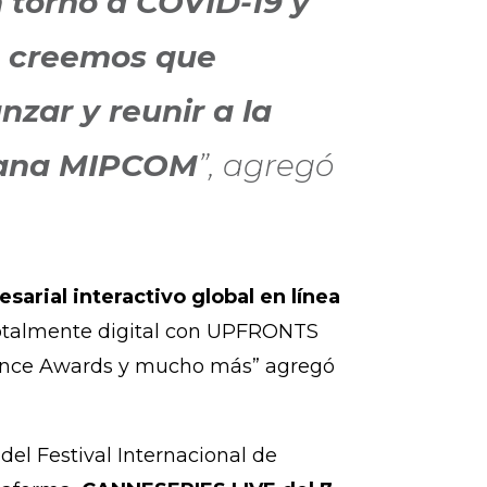
n torno a COVID-19 y
e, creemos que
zar y reunir a la
emana MIPCOM
”, agregó
arial interactivo global en línea
otalmente digital con UPFRONTS
lence Awards y mucho más” agregó
del Festival Internacional de