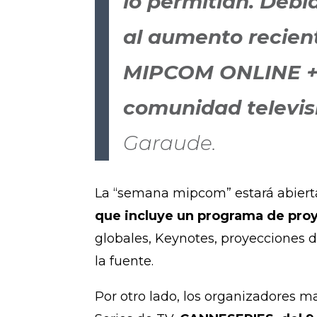
lo permitían. Debi
al aumento recient
MIPCOM ONLINE + e
comunidad televi
Garaude.
La “semana mipcom” estará abierta
que incluye un programa de pro
globales, Keynotes, proyecciones
la fuente.
Por otro lado, los organizadores m