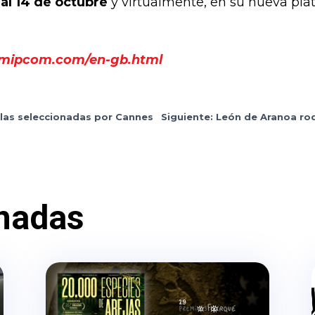
al 14 de octubre
y virtualmente, en su nueva pla
.mipcom.com/en-gb.html
culas seleccionadas por Cannes
Siguiente: León de Aranoa ro
nadas