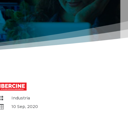

Industria

10 Sep, 2020