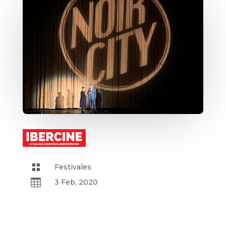

Festivales

3 Feb, 2020