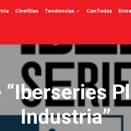
tria
Cinefilias
Tendencias
ConTodas
Entr
 “Iberseries Pl
Industria”