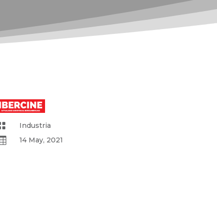

Industria

14 May, 2021