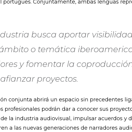
el portugués. Conjuntamente, ambas lenguas repr
ndustria busca aportar visibilida
e ámbito o temática iberoamerica
adores y fomentar la coproducció
afianzar proyectos.
ión conjunta abrirá un espacio sin precedentes li
os profesionales podrán dar a conocer sus proyecto
e la industria audiovisual, impulsar acuerdos y d
n a las nuevas generaciones de narradores audiov