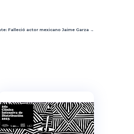
nte: Falleció actor mexicano Jaime Garza
→