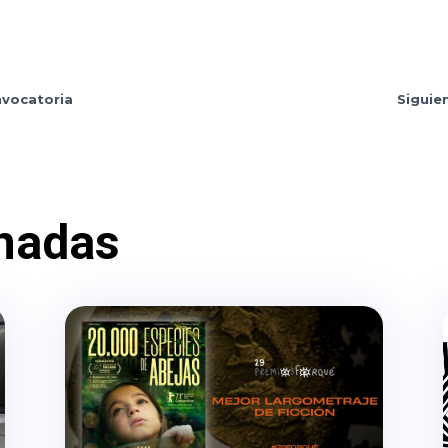
nvocatoria
Siguie
nadas