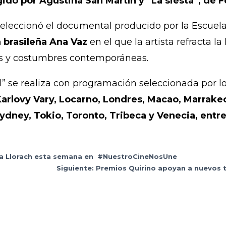
ido por Agustina San Martín y “La siesta”, de F
seleccionó el documental producido por la Escuela
a brasileña Ana Vaz
en el que la artista refracta la 
tos y costumbres contemporáneas.
l” se realiza con programación seleccionada por lo
 Karlovy Vary, Locarno, Londres, Macao, Marrak
ydney, Tokio, Toronto, Tribeca y Venecia, entre
 Eva Llorach esta semana en #NuestroCineNosUne
Siguiente: Premios Quirino apoyan a nuevos 