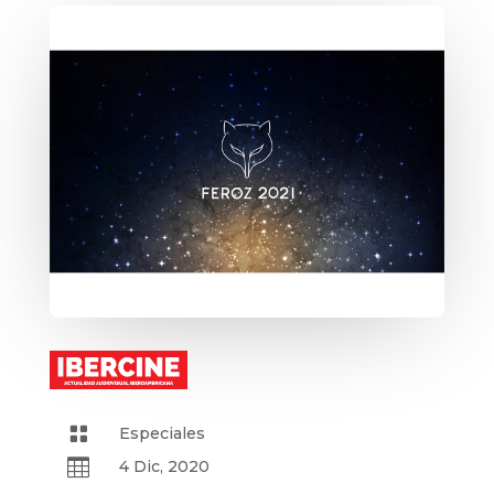

Especiales

4 Dic, 2020