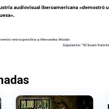
dustria audiovisual iberoamericana «demostró u
guesa».
 premio retrospectiva a Mercedes Morán
Siguiente: “El buen Patró
nadas