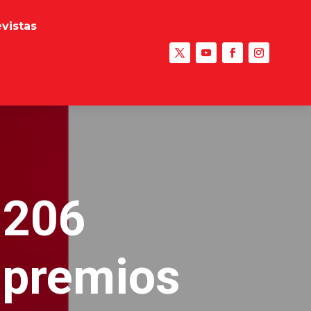
evistas
 206
 premios