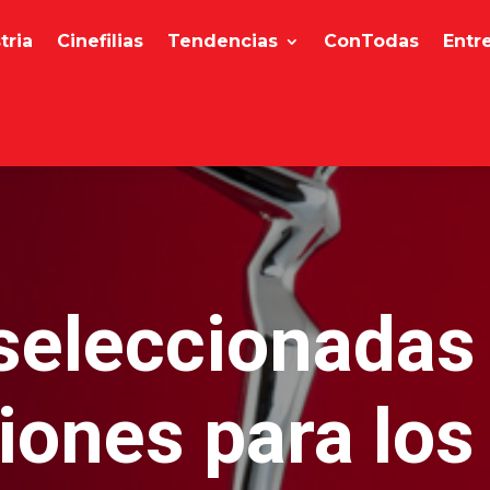
tria
Cinefilias
Tendencias
ConTodas
Entr
seleccionadas
iones para los