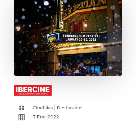

Cinefilias
|
Destacados

7 Ene, 2022