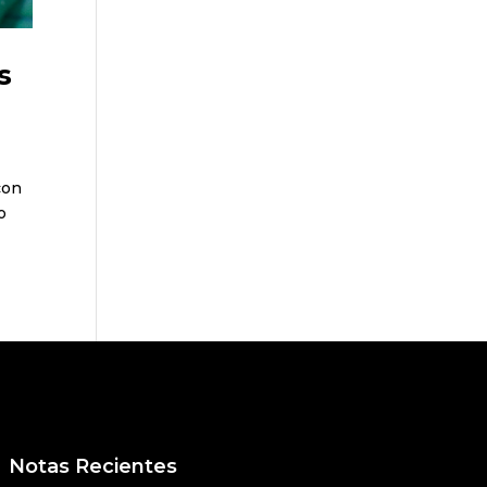
s
con
o
Notas Recientes