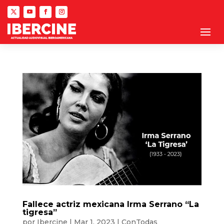
Fallece actriz mexicana Irma Serrano “La
tigresa”
por
Ibercine
|
Mar 1, 2023
|
ConTodas