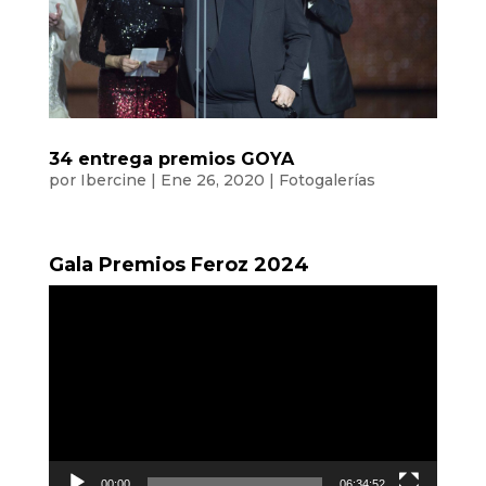
34 entrega premios GOYA
por
Ibercine
|
Ene 26, 2020
|
Fotogalerías
Gala Premios Feroz 2024
Reproductor
de
vídeo
00:00
06:34:52